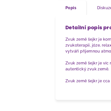
Popis
Diskuz
Detailní popis p
Zvuk země šejkr je ko
zvukoterapii, józe, rel
vytváří příjemnou atmos
Zvuk země šejkr je víc 
autentický zvuk země.
Zvuk země šejkr je cc