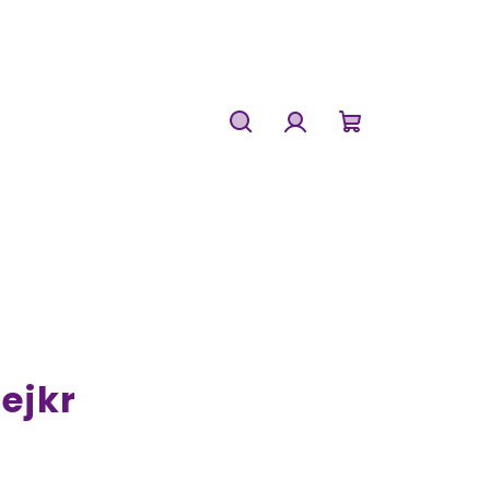
Hledat
Přihlášení
Nákupní
košík
ejkr