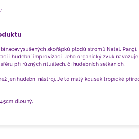
e
roduktu
mbinace
vysušených skořápků plodů stromů
Natal, Pangi,
axaci i hudební improvizaci. Jeho organický zvuk navozuje
féru při různých rituálech, či hudebních setkáních.
než jen hudební nástroj. Je to malý kousek tropické přírod
a 45cm dlouhý.