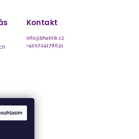
ás
Kontakt
info
@
bhaktik.cz
+420724178631
ch
ouhlasím