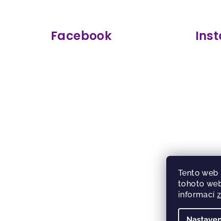
Z
á
Facebook
Ins
p
a
t
í
Tento web 
tohoto web
informací
Nastaven