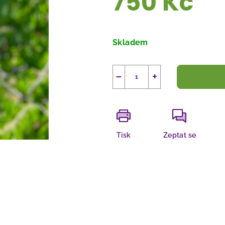
750 Kč
Měrná
cena:
Skladem
−
+
Tisk
Zeptat se