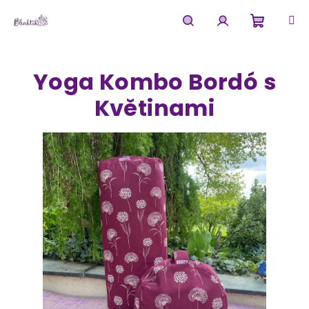
Přejít
na
obsah
Nákupn
Hledat
Přihlášení
Yoga Kombo Bordó s
košík
Květinami