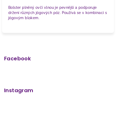
Bolster plněný ovčí vlnou je pevnější a podporuje
držení různých jógových póz. Používá se v kombinaci s
jógovým blokem.
Z
á
p
Facebook
a
t
í
Instagram