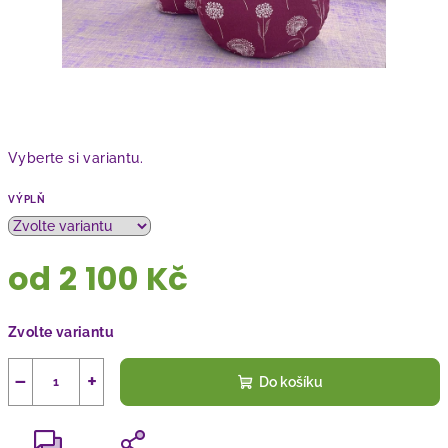
Vyberte si variantu.
VÝPLŇ
od
2 100 Kč
Měrná
Zvolte variantu
cena:
−
+
Do košíku