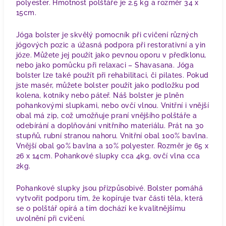
polyester.
Hmotnost polštáře je 2.5 kg a rozměr 34 x
15cm.
Jóga bolster je skvělý pomocník při cvičení různých
jógových pozic a úžasná podpora při restorativní a yin
józe. Můžete jej použít jako pevnou oporu v předklonu,
nebo jako pomůcku při relaxaci – Shavasana. Jóga
bolster lze také použít při rehabilitaci, či pilates. Pokud
jste masér, můžete bolster použít jako podložku pod
kolena, kotníky nebo páteř. Náš bolster je plněn
pohankovými slupkami, nebo ovčí vlnou.
Vnitřní i vnější
obal má zip, což umožňuje praní vnějšího polštáře a
odebírání a doplňování vnitřního materiálu. Prát na 30
stupňů, rubní stranou nahoru. Vnitřní obal 100% bavlna.
Vnější obal 90% bavlna a 10% polyester. Rozměr je 65 x
26 x 14cm. Pohankové slupky cca 4kg, ovčí vlna cca
2kg.
Pohankové slupky jsou přizpůsobivé. Bolster pomáhá
vytvořit podporu tím, že kopíruje tvar části těla, která
se o polštář opírá a tím dochází ke kvalitnějšímu
uvolnění při cvičení.