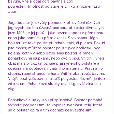
bavlna, vnější obal 90% bavlna a 10%
polyester.
Hmotnost polštáře je 2.5 kg a rozměr 34 x
15cm.
Jóga bolster je skvělý pomocník při cvičení různých
jógových pozic a úžasná podpora při restorativní a yin
józe. Můžete jej použít jako pevnou oporu v předklonu,
nebo jako pomůcku při relaxaci – Shavasana. Jóga
bolster lze také použít při rehabilitaci, či pilates. Pokud
jste masér, můžete bolster použít jako podložku pod
kolena, kotníky nebo páteř. Náš bolster je plněn
pohankovými slupkami, nebo ovčí vlnou.
Vnitřní i vnější
obal má zip, což umožňuje praní vnějšího polštáře a
odebírání a doplňování vnitřního materiálu. Prát na 30
stupňů, rubní stranou nahoru. Vnitřní obal 100% bavlna.
Vnější obal 90% bavlna a 10% polyester. Rozměr je 65 x
26 x 14cm. Pohankové slupky cca 4kg, ovčí vlna cca
2kg.
Pohankové slupky jsou přizpůsobivé. Bolster pomáhá
vytvořit podporu tím, že kopíruje tvar části těla, která
se o polštář opírá a tím dochází ke kvalitnějšímu