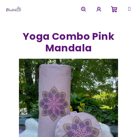
Přejít
na
obsah
Nákupn
Hledat
Přihlášení
Yoga Combo Pink
košík
Mandala