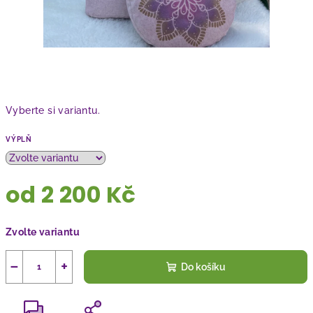
Vyberte si variantu.
VÝPLŇ
od
2 200 Kč
Měrná
Zvolte variantu
cena:
−
+
Do košíku