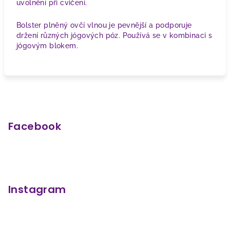
uvolnění při cvičení.
Bolster plněný ovčí vlnou je pevnější a podporuje
držení různých jógových póz. Používá se v kombinaci s
jógovým blokem.
Z
á
p
Facebook
a
t
í
Instagram