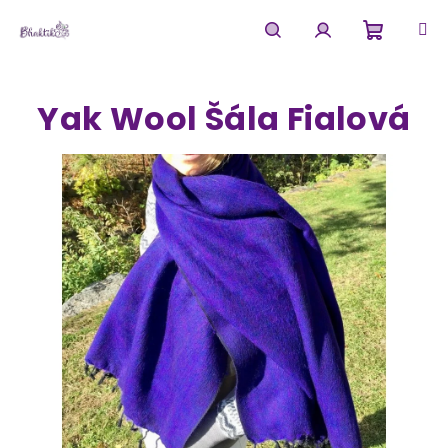
Přejít
na
obsah
Nákupn
Hledat
Přihlášení
Yak Wool Šála Fialová
košík