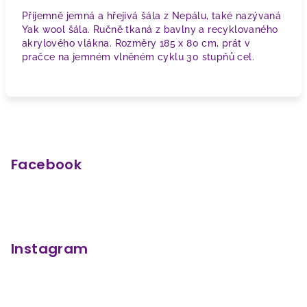
Příjemně jemná a hřejivá šála z Nepálu
, také nazývaná
Yak wool šála. Ručně tkaná z bavlny a recyklovaného
akrylového vlákna. Rozměry 185 x 80 cm, prát v
pračce na jemném vlněném cyklu 30 stupňů cel.
Z
á
p
Facebook
a
t
í
Instagram