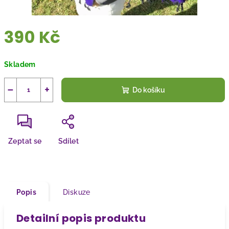
390 Kč
Měrná
Skladem
cena:
−
+
Do košíku
Zeptat se
Sdílet
Popis
Diskuze
Detailní popis produktu