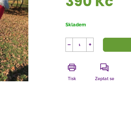
390 Kč
Měrná
cena:
Skladem
−
+
Tisk
Zeptat se