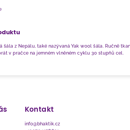
e
roduktu
vá šála z Nepálu
, také nazývaná Yak wool šála. Ručně tka
prát v pračce na jemném vlněném cyklu 30 stupňů cel.
ás
Kontakt
info
@
bhaktik.cz