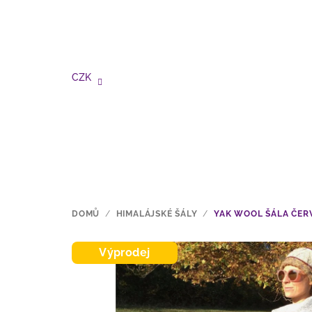
Přejít
na
obsah
CZK
DOMŮ
/
HIMALÁJSKÉ ŠÁLY
/
YAK WOOL ŠÁLA ČER
Výprodej