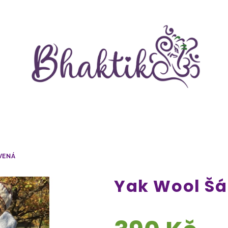
VENÁ
Yak Wool Šá