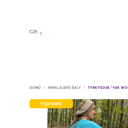
Přejít
na
obsah
CZK
DOMŮ
/
HIMALÁJSKÉ ŠÁLY
/
TYRKYSOVÁ "YAK WO
Výprodej