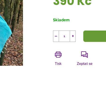
390 Kč
Měrná
cena:
Skladem
−
+
Tisk
Zeptat se