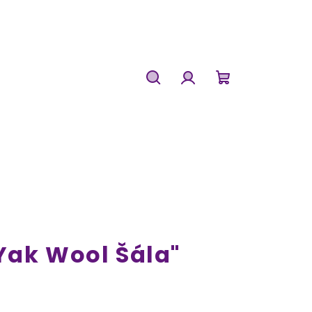
Hledat
Přihlášení
Nákupní
košík
Yak Wool Šála"