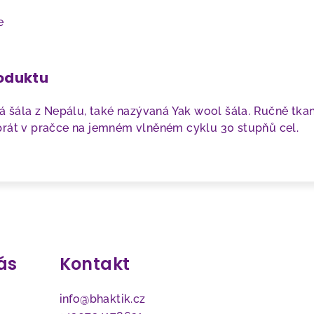
e
roduktu
vá šála z Nepálu
, také nazývaná Yak wool šála. Ručně tka
prát v pračce na jemném vlněném cyklu 30 stupňů cel.
ás
Kontakt
info
@
bhaktik.cz