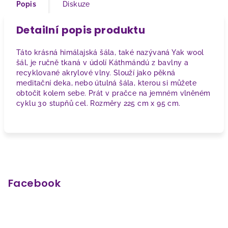
Popis
Diskuze
Detailní popis produktu
Táto krásná himálajská šála, také nazývaná Yak wool
šál, je ručně tkaná v údolí Káthmándú z bavlny a
recyklované akrylové vlny. Slouží jako pěkná
meditační deka, nebo útulná šála, kterou si můžete
obtočit kolem sebe. Prát v pračce na jemném vlněném
cyklu 30 stupňů cel. Rozměry 225 cm x 95 cm.
Z
á
p
Facebook
a
t
í