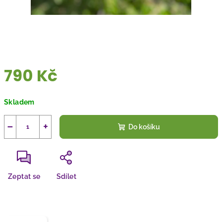
790 Kč
Měrná
Skladem
cena:
−
+
Do košíku
Zeptat se
Sdílet