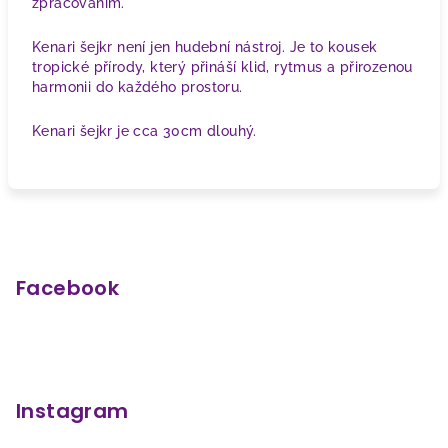
zpracováním.
Kenari šejkr není jen hudební nástroj. Je to kousek
tropické přírody, který přináší klid, rytmus a přirozenou
harmonii do každého prostoru.
Kenari šejkr je cca 30cm dlouhý.
Z
á
p
Facebook
a
t
í
Instagram