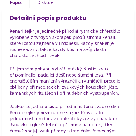
Popis
Diskuze
Detailní popis produktu
Kenari šejkr je jedinečné přírodní rytmické chřestidlo
vyrobené z tvrdých skořápek plodů stromu kenari,
které rostou zejména v Indonésii. Každý shaker je
ručně vázaný, takže každý kus má svůj vlastní
charakter, vzhled i zvuk.
Při jemném pohybu vytváří měkký, šustící zvuk
připomínající padající déšť nebo šumění lesa. Při
energičtějším hraní zní výrazněji a rytmičtěji, proto je
oblíbený při meditacích, zvukových koupelích, józe,
šamanských rituálech i při hudebních vystoupeních.
Jelikož se jedná o čistě přírodní materiál, žádné dva
Kenari šejkery nezní úplně stejně. Právě tato
jedinečnost jim dodává autentický a živý charakter.
Jsou ekologické, lehké a příjemné na dotek, díky
čemuž spojují zvuk přírody s tradičním řemeslným