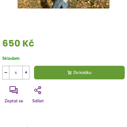
650 Kč
Měrná
Skladem
cena:
−
+
Do košíku
Zeptat se
Sdílet