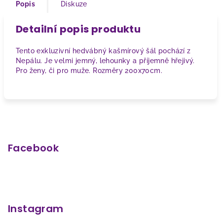
Popis
Diskuze
Detailní popis produktu
Tento exkluzivní hedvábný kašmírový šál pochází z
Nepálu. Je velmi jemný, lehounky a příjemně hřejivý.
Pro ženy, či pro muže. Rozměry 200x70cm.
Z
á
p
Facebook
a
t
í
Instagram